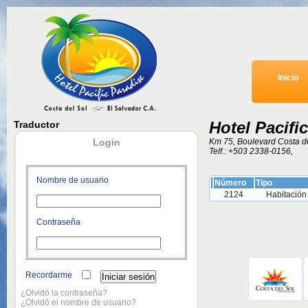
Inicio
Hotel Pacifi
Traductor
Login
Km 75, Boulevard Costa d
Telf.:
+503 2338-0156
,
Nombre de usuario
Número
Tipo
2124
Habitación
Contraseña
Recordarme
¿Olvidó la contraseña?
¿Olvidó el nombre de usuario?