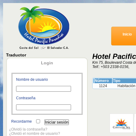
Inicio
Hotel Pacifi
Traductor
Login
Km 75, Boulevard Costa d
Telf.:
+503 2338-0156
,
Nombre de usuario
Número
Tipo
1124
Habitación
Contraseña
Recordarme
¿Olvidó la contraseña?
¿Olvidó el nombre de usuario?