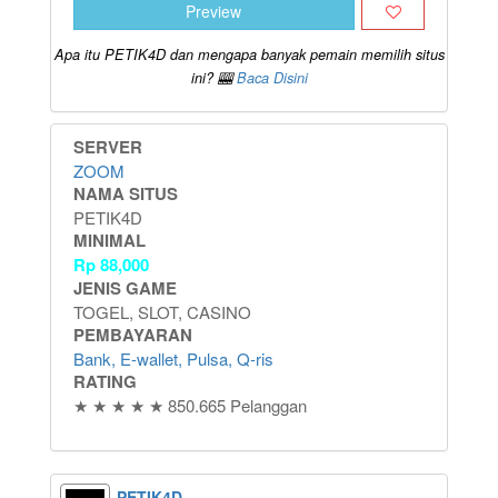
Preview
Apa itu PETIK4D dan mengapa banyak pemain memilih situs
ini? 🎰
Baca Disini
SERVER
ZOOM
NAMA SITUS
PETIK4D
MINIMAL
Rp
88,000
JENIS GAME
TOGEL, SLOT, CASINO
PEMBAYARAN
Bank, E-wallet, Pulsa, Q-ris
RATING
★ ★ ★ ★ ★ 850.665 Pelanggan
PETIK4D