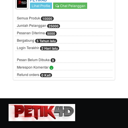
Lihat Profile
Chat Pelanggan
Semua Produk
10000
Jumlah Pelanggan
25000
Pesanan Diterima
5000
Bergabung
5 Tahun lalu
Login Terakhir
2 Hari lalu
Pesan Belum Dibuka
9
Merespon Komentar
-
Refund orders
0 Kali