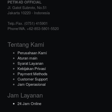
PETIK4D OFFICIAL
Jl. Gatot Subroto, No.51
Jakarta
10220
-
Indonesia
Telp./Fax.
(0751) 415901
Phone/WA.
+62-853-5801-5520
Tentang Kami
Perusahaan Kami
Aturan main
Syarat Layanan
Kebijakan Privasi
Payment Methods
Customer Support
Jam Operasional
Jam Layanan
24 Jam Online