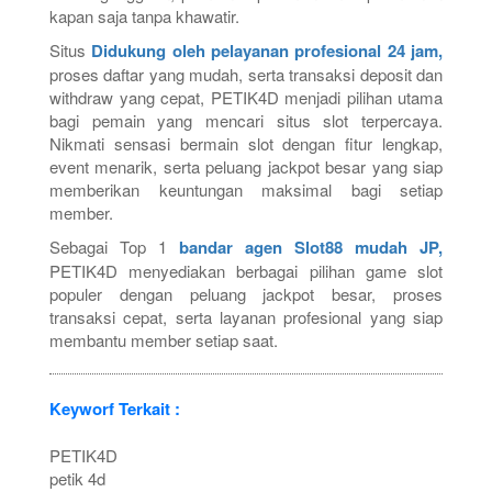
kapan saja tanpa khawatir.
Situs
Didukung oleh pelayanan profesional 24 jam,
proses daftar yang mudah, serta transaksi deposit dan
withdraw yang cepat, PETIK4D menjadi pilihan utama
bagi pemain yang mencari situs slot terpercaya.
Nikmati sensasi bermain slot dengan fitur lengkap,
event menarik, serta peluang jackpot besar yang siap
memberikan keuntungan maksimal bagi setiap
member.
Sebagai Top 1
bandar agen Slot88 mudah JP,
PETIK4D menyediakan berbagai pilihan game slot
populer dengan peluang jackpot besar, proses
transaksi cepat, serta layanan profesional yang siap
membantu member setiap saat.
Keyworf Terkait :
PETIK4D
petik 4d