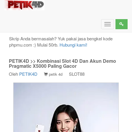
PETIK4D >> Kombinasi Slot 4D Dan Akun Demo
Pragmatic X5000 Paling Gacor
Toggle
navigation
Skrip Anda bermasalah? Yuk pakai jasa bengkel kode
phpmu.com :) Mulai 50rb.
Hubungi kami!
PETIK4D >> Kombinasi Slot 4D Dan Akun Demo
Pragmatic X5000 Paling Gacor
Oleh
PETIK4D
SLOT88
petik 4d