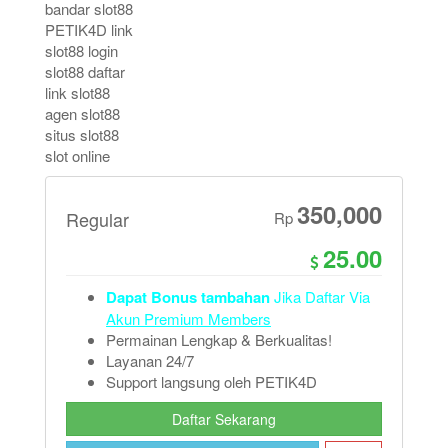
bandar slot88
PETIK4D link
slot88 login
slot88 daftar
link slot88
agen slot88
situs slot88
slot online
350,000
Regular
Rp
25.00
Dapat Bonus tambahan
Jika Daftar Via
Akun Premium Members
Permainan Lengkap & Berkualitas!
Layanan 24/7
Support langsung oleh PETIK4D
Daftar Sekarang