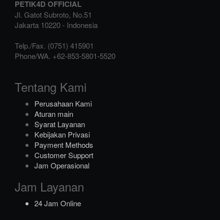
PETIK4D OFFICIAL
Jl. Gatot Subroto, No.51
Jakarta
10220
-
Indonesia
Telp./Fax.
(0751) 415901
Phone/WA.
+62-853-5801-5520
Tentang Kami
Perusahaan Kami
Aturan main
Syarat Layanan
Kebijakan Privasi
Payment Methods
Customer Support
Jam Operasional
Jam Layanan
24 Jam Online