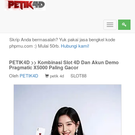
PETIK4D >> Kombinasi Slot 4D Dan Akun Demo
Pragmatic X5000 Paling Gacor
Toggle
navigation
Skrip Anda bermasalah? Yuk pakai jasa bengkel kode
phpmu.com :) Mulai 50rb.
Hubungi kami!
PETIK4D >> Kombinasi Slot 4D Dan Akun Demo
Pragmatic X5000 Paling Gacor
Oleh
PETIK4D
SLOT88
petik 4d