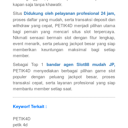
kapan saja tanpa khawatir.
Situs
Didukung oleh pelayanan profesional 24 jam,
proses daftar yang mudah, serta transaksi deposit dan
withdraw yang cepat, PETIK4D menjadi pilihan utama
bagi pemain yang mencari situs slot terpercaya.
Nikmati sensasi bermain slot dengan fitur lengkap,
event menarik, serta peluang jackpot besar yang siap
memberikan keuntungan maksimal bagi setiap
member.
Sebagai Top 1
bandar agen Slot88 mudah JP,
PETIK4D menyediakan berbagai pilihan game slot
populer dengan peluang jackpot besar, proses
transaksi cepat, serta layanan profesional yang siap
membantu member setiap saat.
Keyworf Terkait :
PETIK4D
petik 4d