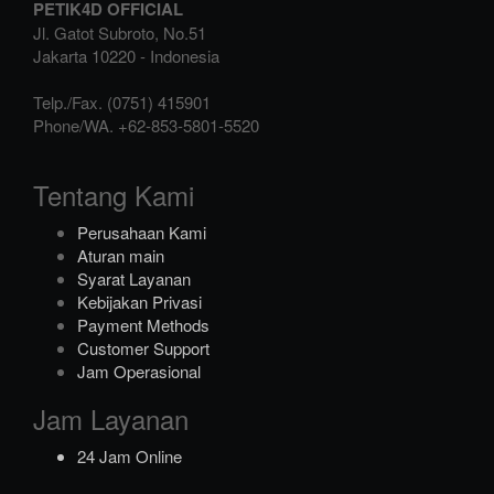
PETIK4D OFFICIAL
Jl. Gatot Subroto, No.51
Jakarta
10220
-
Indonesia
Telp./Fax.
(0751) 415901
Phone/WA.
+62-853-5801-5520
Tentang Kami
Perusahaan Kami
Aturan main
Syarat Layanan
Kebijakan Privasi
Payment Methods
Customer Support
Jam Operasional
Jam Layanan
24 Jam Online