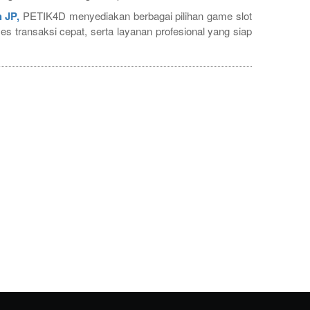
 JP,
PETIK4D menyediakan berbagai pilihan game slot
es transaksi cepat, serta layanan profesional yang siap