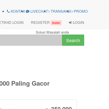
aling Gacor
KONTAK
LIVECHAT
TRANSAKSI
PROMO
Comments
98,040
ETIK4D LOGIN
REGISTER
LOGIN
Gratis!
Solusi Masalah anda
Search
000 Paling Gacor
350,000