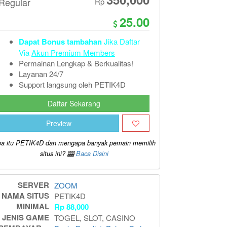
Regular
Rp
25.00
Dapat Bonus tambahan
Jika Daftar
Via
Akun Premium Members
Permainan Lengkap & Berkualitas!
Layanan 24/7
Support langsung oleh PETIK4D
Daftar Sekarang
Preview
a itu PETIK4D dan mengapa banyak pemain memilih
situs ini? 🎰
Baca Disini
SERVER
ZOOM
NAMA SITUS
PETIK4D
MINIMAL
Rp
88,000
JENIS GAME
TOGEL, SLOT, CASINO