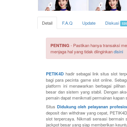
Detail
F.A.Q
Update
Diskusi
52
PENTING
- Pastikan hanya transaksi me
menjaga hal yang tidak diinginkan
disini
PETIK4D
hadir sebagai link situs slot t
bagi para pecinta game slot online. Seba
platform ini menawarkan berbagai piliha
besar dan sistem yang stabil. Dengan aks
pemain dapat menikmati permainan kapan sa
Situs
Didukung oleh pelayanan profesion
deposit dan withdraw yang cepat, PETIK4D
slot terpercaya. Nikmati sensasi bermain s
jackpot besar yang siap memberikan keunt