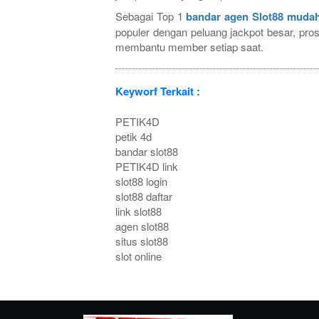
Sebagai Top 1
bandar agen Slot88 mudah
populer dengan peluang jackpot besar, pros
membantu member setiap saat.
Keyworf Terkait :
PETIK4D
petik 4d
bandar slot88
PETIK4D link
slot88 login
slot88 daftar
link slot88
agen slot88
situs slot88
slot online