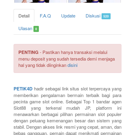
Detail
F.A.Q
Update
Diskusi
520
Ulasan
0
PENTING
- Pastikan hanya transaksi melalui
menu deposit yang sudah tersedia demi menjaga
hal yang tidak diinginkan
disini
PETIK4D
hadir sebagai link situs slot terpercaya yang
memberikan pengalaman bermain terbaik bagi para
pecinta game slot online. Sebagai Top 1 bandar agen
Slot88 yang terkenal mudah JP, platform ini
menawarkan berbagai pilihan permainan slot populer
dengan peluang kemenangan besar dan sistem yang
stabil. Dengan akses link resmi yang cepat, aman, dan
bebas gangguan, pemain dapat menikmati permainan