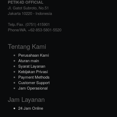
PETIK4D OFFICIAL
Jl. Gatot Subroto, No.51
Jakarta
10220
-
Indonesia
Telp./Fax.
(0751) 415901
Phone/WA.
+62-853-5801-5520
Tentang Kami
Perusahaan Kami
Aturan main
Syarat Layanan
Kebijakan Privasi
Payment Methods
Customer Support
Jam Operasional
Jam Layanan
24 Jam Online