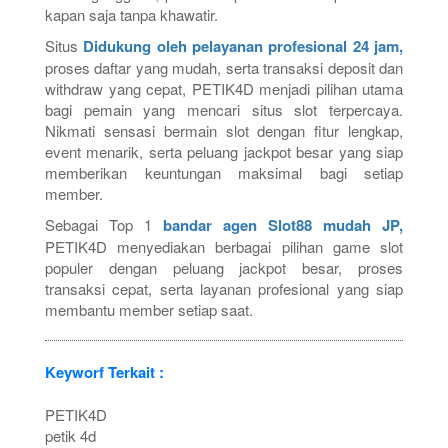
kapan saja tanpa khawatir.
Situs
Didukung oleh pelayanan profesional 24 jam,
proses daftar yang mudah, serta transaksi deposit dan
withdraw yang cepat, PETIK4D menjadi pilihan utama
bagi pemain yang mencari situs slot terpercaya.
Nikmati sensasi bermain slot dengan fitur lengkap,
event menarik, serta peluang jackpot besar yang siap
memberikan keuntungan maksimal bagi setiap
member.
Sebagai Top 1
bandar agen Slot88 mudah JP,
PETIK4D menyediakan berbagai pilihan game slot
populer dengan peluang jackpot besar, proses
transaksi cepat, serta layanan profesional yang siap
membantu member setiap saat.
Keyworf Terkait :
PETIK4D
petik 4d