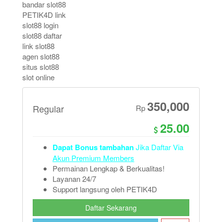
bandar slot88
PETIK4D link
slot88 login
slot88 daftar
link slot88
agen slot88
situs slot88
slot online
350,000
Regular
Rp
25.00
Dapat Bonus tambahan
Jika Daftar Via
Akun Premium Members
Permainan Lengkap & Berkualitas!
Layanan 24/7
Support langsung oleh PETIK4D
Daftar Sekarang