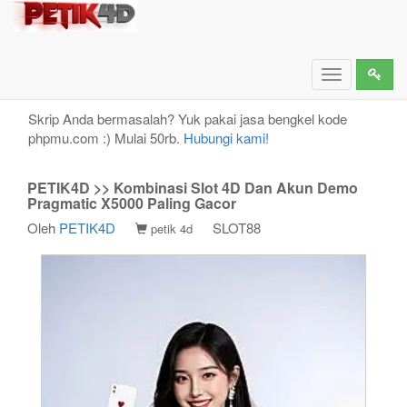
PETIK4D >> Kombinasi Slot 4D Dan Akun Demo
Pragmatic X5000 Paling Gacor
Toggle
navigation
Skrip Anda bermasalah? Yuk pakai jasa bengkel kode
phpmu.com :) Mulai 50rb.
Hubungi kami!
PETIK4D >> Kombinasi Slot 4D Dan Akun Demo
Pragmatic X5000 Paling Gacor
Oleh
PETIK4D
SLOT88
petik 4d