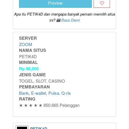
Preview
Apa itu PETIK4D dan mengapa banyak pemain memilih situs
ini? 🎰
Baca Disini
SERVER
ZOOM
NAMA SITUS
PETIK4D
MINIMAL
Rp
88,000
JENIS GAME
TOGEL, SLOT, CASINO
PEMBAYARAN
Bank, E-wallet, Pulsa, Q-ris
RATING
★ ★ ★ ★ ★ 850.665 Pelanggan
PETIK4D