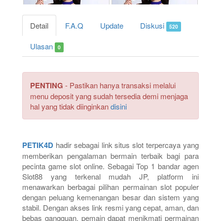
Detail
F.A.Q
Update
Diskusi
520
Ulasan
0
PENTING
- Pastikan hanya transaksi melalui
menu deposit yang sudah tersedia demi menjaga
hal yang tidak diinginkan
disini
PETIK4D
hadir sebagai link situs slot terpercaya yang
memberikan pengalaman bermain terbaik bagi para
pecinta game slot online. Sebagai Top 1 bandar agen
Slot88 yang terkenal mudah JP, platform ini
menawarkan berbagai pilihan permainan slot populer
dengan peluang kemenangan besar dan sistem yang
stabil. Dengan akses link resmi yang cepat, aman, dan
bebas gangguan, pemain dapat menikmati permainan