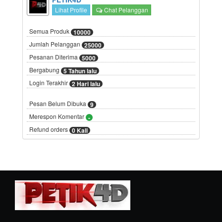
Lihat Profile
Chat Pelanggan
Semua Produk
10000
Jumlah Pelanggan
25000
Pesanan Diterima
5000
Bergabung
5 Tahun lalu
Login Terakhir
2 Hari lalu
Pesan Belum Dibuka
9
Merespon Komentar
-
Refund orders
0 Kali