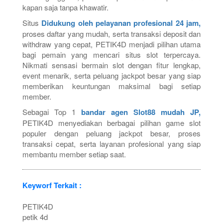
kapan saja tanpa khawatir.
Situs
Didukung oleh pelayanan profesional 24 jam,
proses daftar yang mudah, serta transaksi deposit dan
withdraw yang cepat, PETIK4D menjadi pilihan utama
bagi pemain yang mencari situs slot terpercaya.
Nikmati sensasi bermain slot dengan fitur lengkap,
event menarik, serta peluang jackpot besar yang siap
memberikan keuntungan maksimal bagi setiap
member.
Sebagai Top 1
bandar agen Slot88 mudah JP,
PETIK4D menyediakan berbagai pilihan game slot
populer dengan peluang jackpot besar, proses
transaksi cepat, serta layanan profesional yang siap
membantu member setiap saat.
Keyworf Terkait :
PETIK4D
petik 4d