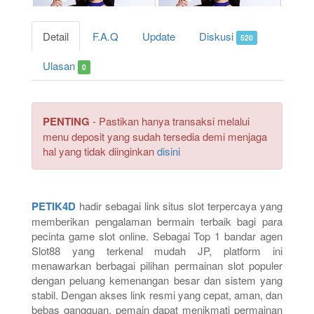
Detail
F.A.Q
Update
Diskusi
520
Ulasan
0
PENTING
- Pastikan hanya transaksi melalui
menu deposit yang sudah tersedia demi menjaga
hal yang tidak diinginkan
disini
PETIK4D
hadir sebagai link situs slot terpercaya yang
memberikan pengalaman bermain terbaik bagi para
pecinta game slot online. Sebagai Top 1 bandar agen
Slot88 yang terkenal mudah JP, platform ini
menawarkan berbagai pilihan permainan slot populer
dengan peluang kemenangan besar dan sistem yang
stabil. Dengan akses link resmi yang cepat, aman, dan
bebas gangguan, pemain dapat menikmati permainan