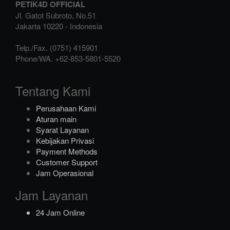
PETIK4D OFFICIAL
Jl. Gatot Subroto, No.51
Jakarta
10220
-
Indonesia
Telp./Fax.
(0751) 415901
Phone/WA.
+62-853-5801-5520
Tentang Kami
Perusahaan Kami
Aturan main
Syarat Layanan
Kebijakan Privasi
Payment Methods
Customer Support
Jam Operasional
Jam Layanan
24 Jam Online