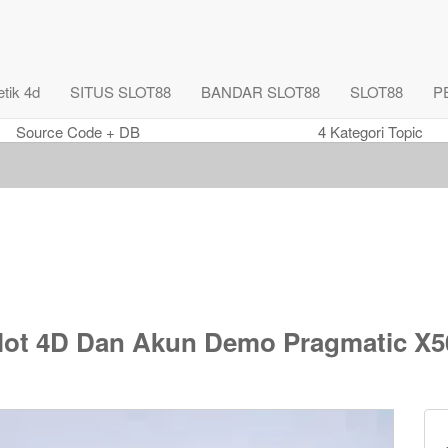
 Kombinasi Slot 4D Dan Akun Demo Pragmatic X5000 P
Products
504
Topic
51,905
etik 4d
SITUS SLOT88
BANDAR SLOT88
SLOT88
P
Source Code + DB
4 Kategori Topic
lot 4D Dan Akun Demo Pragmatic X5