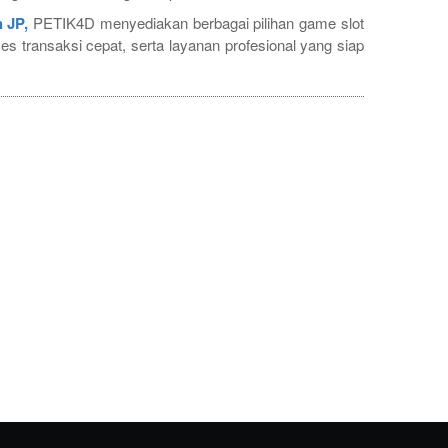
 JP,
PETIK4D menyediakan berbagai pilihan game slot
es transaksi cepat, serta layanan profesional yang siap