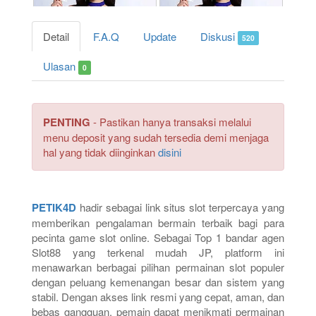
Detail
F.A.Q
Update
Diskusi
520
Ulasan
0
PENTING
- Pastikan hanya transaksi melalui
menu deposit yang sudah tersedia demi menjaga
hal yang tidak diinginkan
disini
PETIK4D
hadir sebagai link situs slot terpercaya yang
memberikan pengalaman bermain terbaik bagi para
pecinta game slot online. Sebagai Top 1 bandar agen
Slot88 yang terkenal mudah JP, platform ini
menawarkan berbagai pilihan permainan slot populer
dengan peluang kemenangan besar dan sistem yang
stabil. Dengan akses link resmi yang cepat, aman, dan
bebas gangguan, pemain dapat menikmati permainan