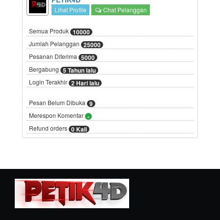
Lihat Profile
Chat Pelanggan
Semua Produk
10000
Jumlah Pelanggan
25000
Pesanan Diterima
5000
Bergabung
5 Tahun lalu
Login Terakhir
2 Hari lalu
Pesan Belum Dibuka
9
Merespon Komentar
-
Refund orders
0 Kali