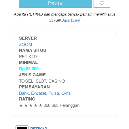
Preview
Apa itu PETIK4D dan mengapa banyak pemain memilih situs
ini? 🎰
Baca Disini
SERVER
ZOOM
NAMA SITUS
PETIK4D
MINIMAL
Rp
88,000
JENIS GAME
TOGEL, SLOT, CASINO
PEMBAYARAN
Bank, E-wallet, Pulsa, Q-ris
RATING
★ ★ ★ ★ ★ 850.665 Pelanggan
PETIK4D