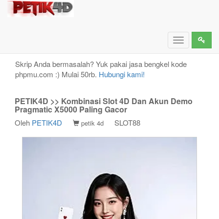
PETIK4D >> Kombinasi Slot 4D Dan Akun Demo
Pragmatic X5000 Paling Gacor
Toggle
navigation
Skrip Anda bermasalah? Yuk pakai jasa bengkel kode
phpmu.com :) Mulai 50rb.
Hubungi kami!
PETIK4D >> Kombinasi Slot 4D Dan Akun Demo
Pragmatic X5000 Paling Gacor
Oleh
PETIK4D
SLOT88
petik 4d