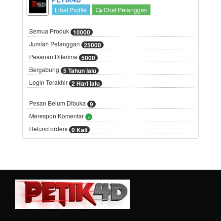
Lihat Profile
Chat Pelanggan
Semua Produk
10000
Jumlah Pelanggan
25000
Pesanan Diterima
5000
Bergabung
5 Tahun lalu
Login Terakhir
2 Hari lalu
Pesan Belum Dibuka
9
Merespon Komentar
-
Refund orders
0 Kali