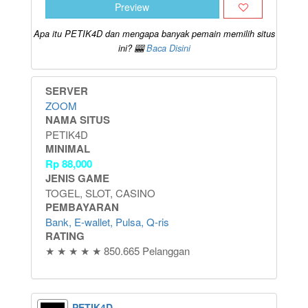
Preview
Apa itu PETIK4D dan mengapa banyak pemain memilih situs
ini? 🎰
Baca Disini
SERVER
ZOOM
NAMA SITUS
PETIK4D
MINIMAL
Rp
88,000
JENIS GAME
TOGEL, SLOT, CASINO
PEMBAYARAN
Bank, E-wallet, Pulsa, Q-ris
RATING
★ ★ ★ ★ ★ 850.665 Pelanggan
PETIK4D