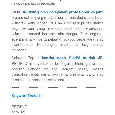
kapan saja tanpa khawatir.
Situs
Didukung oleh pelayanan profesional 24 jam,
proses daftar yang mudah, serta transaksi deposit dan
withdraw yang cepat, PETIK4D menjadi pilihan utama
bagi pemain yang mencari situs slot terpercaya.
Nikmati sensasi bermain slot dengan fitur lengkap,
event menarik, serta peluang jackpot besar yang siap
memberikan keuntungan maksimal bagi setiap
member.
Sebagai Top 1
bandar agen Slot88 mudah JP,
PETIK4D menyediakan berbagai pilihan game slot
populer dengan peluang jackpot besar, proses
transaksi cepat, serta layanan profesional yang siap
membantu member setiap saat.
Keyworf Terkait :
PETIK4D
petik 4d