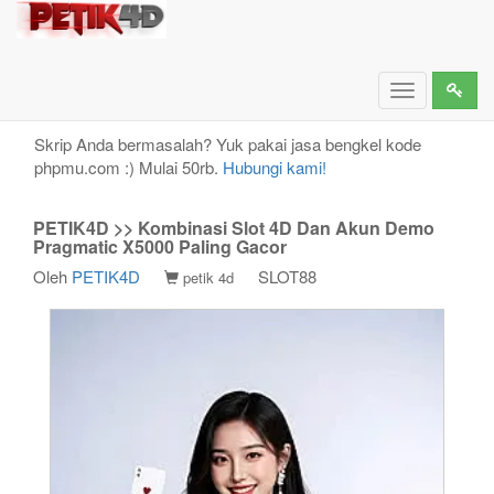
PETIK4D >> Kombinasi Slot 4D Dan Akun Demo
Pragmatic X5000 Paling Gacor
Toggle
navigation
Skrip Anda bermasalah? Yuk pakai jasa bengkel kode
phpmu.com :) Mulai 50rb.
Hubungi kami!
PETIK4D >> Kombinasi Slot 4D Dan Akun Demo
Pragmatic X5000 Paling Gacor
Oleh
PETIK4D
SLOT88
petik 4d