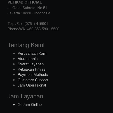
PETIK4D OFFICIAL
Jl. Gatot Subroto, No.51
Jakarta
10220
-
Indonesia
Telp./Fax.
(0751) 415901
Phone/WA.
+62-853-5801-5520
Tentang Kami
Perusahaan Kami
Aturan main
Syarat Layanan
Kebijakan Privasi
Payment Methods
Customer Support
Jam Operasional
Jam Layanan
24 Jam Online