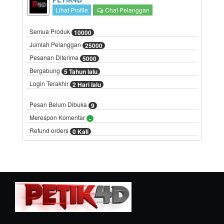
Lihat Profile
Chat Pelanggan
Semua Produk
10000
Jumlah Pelanggan
25000
Pesanan Diterima
5000
Bergabung
5 Tahun lalu
Login Terakhir
2 Hari lalu
Pesan Belum Dibuka
9
Merespon Komentar
-
Refund orders
0 Kali