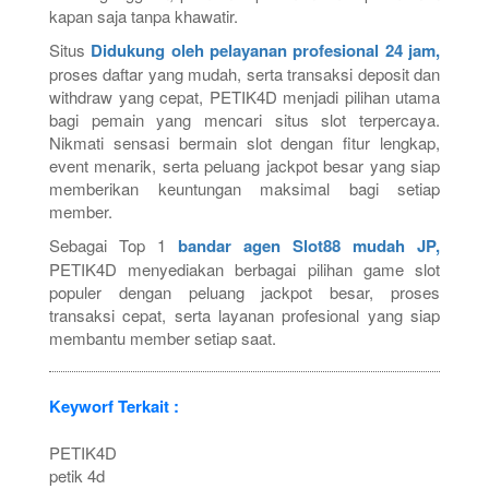
kapan saja tanpa khawatir.
Situs
Didukung oleh pelayanan profesional 24 jam,
proses daftar yang mudah, serta transaksi deposit dan
withdraw yang cepat, PETIK4D menjadi pilihan utama
bagi pemain yang mencari situs slot terpercaya.
Nikmati sensasi bermain slot dengan fitur lengkap,
event menarik, serta peluang jackpot besar yang siap
memberikan keuntungan maksimal bagi setiap
member.
Sebagai Top 1
bandar agen Slot88 mudah JP,
PETIK4D menyediakan berbagai pilihan game slot
populer dengan peluang jackpot besar, proses
transaksi cepat, serta layanan profesional yang siap
membantu member setiap saat.
Keyworf Terkait :
PETIK4D
petik 4d