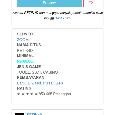
Preview
Apa itu PETIK4D dan mengapa banyak pemain memilih situs
ini? 🎰
Baca Disini
SERVER
ZOOM
NAMA SITUS
PETIK4D
MINIMAL
Rp
88,000
JENIS GAME
TOGEL, SLOT, CASINO
PEMBAYARAN
Bank, E-wallet, Pulsa, Q-ris
RATING
★ ★ ★ ★ ★ 850.665 Pelanggan
PETIK4D