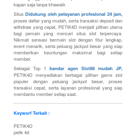
kapan saja tanpa khawatir.
Situs
Didukung oleh pelayanan profesional 24 jam,
proses daftar yang mudah, serta transaksi deposit dan
withdraw yang cepat, PETIK4D menjadi pilihan utama
bagi pemain yang mencari situs slot terpercaya.
Nikmati sensasi bermain slot dengan fitur lengkap,
event menarik, serta peluang jackpot besar yang siap
memberikan keuntungan maksimal bagi setiap
member.
Sebagai Top 1
bandar agen Slot88 mudah JP,
PETIK4D menyediakan berbagai pilihan game slot
populer dengan peluang jackpot besar, proses
transaksi cepat, serta layanan profesional yang siap
membantu member setiap saat.
Keyworf Terkait :
PETIK4D
petik 4d