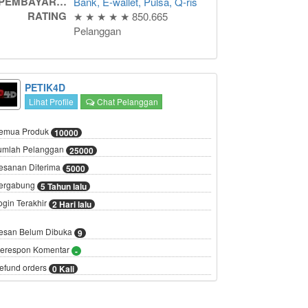
PEMBAYARAN
Bank, E-wallet, Pulsa, Q-ris
RATING
★ ★ ★ ★ ★ 850.665
Pelanggan
PETIK4D
Lihat Profile
Chat Pelanggan
emua Produk
10000
umlah Pelanggan
25000
esanan Diterima
5000
ergabung
5 Tahun lalu
ogin Terakhir
2 Hari lalu
esan Belum Dibuka
9
erespon Komentar
-
efund orders
0 Kali