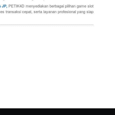
 JP,
PETIK4D menyediakan berbagai pilihan game slot
es transaksi cepat, serta layanan profesional yang siap