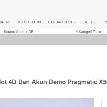
 Kombinasi Slot 4D Dan Akun Demo Pragmatic X5000 P
Products
504
Topic
51,905
etik 4d
SITUS SLOT88
BANDAR SLOT88
SLOT88
P
Source Code + DB
4 Kategori Topic
lot 4D Dan Akun Demo Pragmatic X5