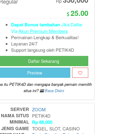
Regular
Rp
25.00
Dapat Bonus tambahan
Jika Daftar
Via
Akun Premium Members
Permainan Lengkap & Berkualitas!
Layanan 24/7
Support langsung oleh PETIK4D
Daftar Sekarang
Preview
a itu PETIK4D dan mengapa banyak pemain memilih
situs ini? 🎰
Baca Disini
SERVER
ZOOM
NAMA SITUS
PETIK4D
MINIMAL
Rp
88,000
JENIS GAME
TOGEL, SLOT, CASINO