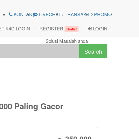
aling Gacor
KONTAK
LIVECHAT
TRANSAKSI
PROMO
Comments
98,040
ETIK4D LOGIN
REGISTER
LOGIN
Gratis!
Solusi Masalah anda
Search
000 Paling Gacor
350,000