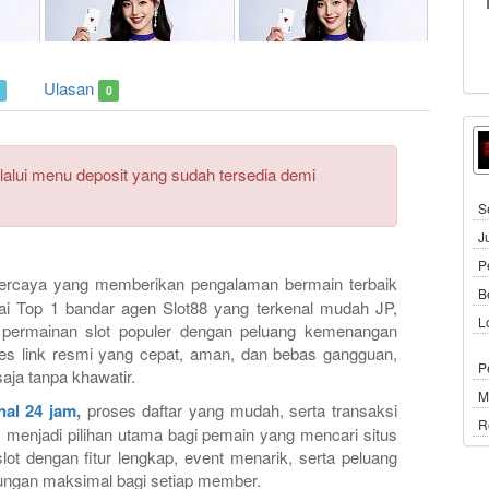
Ulasan
0
0
lalui menu deposit yang sudah tersedia demi
S
J
P
erpercaya yang memberikan pengalaman bermain terbaik
B
gai Top 1 bandar agen Slot88 yang terkenal mudah JP,
L
n permainan slot populer dengan peluang kemenangan
es link resmi yang cepat, aman, dan bebas gangguan,
P
ja tanpa khawatir.
M
al 24 jam,
proses daftar yang mudah, serta transaksi
R
 menjadi pilihan utama bagi pemain yang mencari situs
lot dengan fitur lengkap, event menarik, serta peluang
ungan maksimal bagi setiap member.