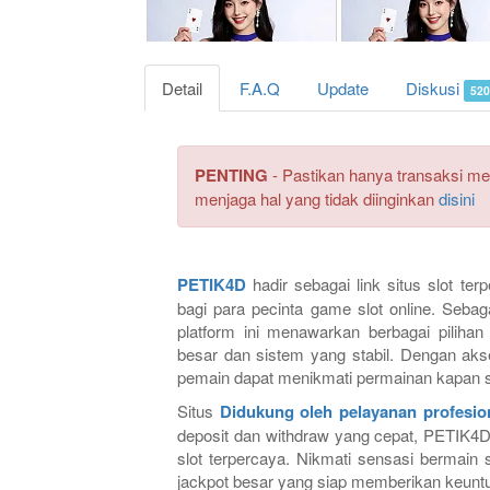
Detail
F.A.Q
Update
Diskusi
52
PENTING
- Pastikan hanya transaksi me
menjaga hal yang tidak diinginkan
disini
PETIK4D
hadir sebagai link situs slot t
bagi para pecinta game slot online. Seba
platform ini menawarkan berbagai piliha
besar dan sistem yang stabil. Dengan aks
pemain dapat menikmati permainan kapan sa
Situs
Didukung oleh pelayanan profesion
deposit dan withdraw yang cepat, PETIK4D
slot terpercaya. Nikmati sensasi bermain s
jackpot besar yang siap memberikan keunt