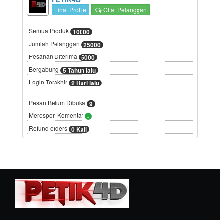
Lihat Profile
Chat Pelanggan
Semua Produk
10000
Jumlah Pelanggan
25000
Pesanan Diterima
5000
Bergabung
5 Tahun lalu
Login Terakhir
2 Hari lalu
Pesan Belum Dibuka
9
Merespon Komentar
-
Refund orders
0 Kali