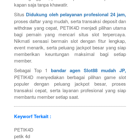
kapan saja tanpa khawatir.
Situs
Didukung oleh pelayanan profesional 24 jam,
proses daftar yang mudah, serta transaksi deposit dan
withdraw yang cepat, PETIK4D menjadi pilihan utama
bagi pemain yang mencari situs slot terpercaya.
Nikmati sensasi bermain slot dengan fitur lengkap,
event menarik, serta peluang jackpot besar yang siap
memberikan keuntungan maksimal bagi setiap
member.
Sebagai Top 1
bandar agen Slot88 mudah JP,
PETIK4D menyediakan berbagai pilihan game slot
populer dengan peluang jackpot besar, proses
transaksi cepat, serta layanan profesional yang siap
membantu member setiap saat.
Keyworf Terkait :
PETIK4D
petik 4d