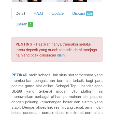
Detail
F.A.Q
Update
Diskusi
520
Ulasan
0
PENTING
- Pastikan hanya transaksi melalui
menu deposit yang sudah tersedia demi menjaga
hal yang tidak diinginkan
disini
PETIK4D
hadir sebagai link situs slot terpercaya yang
memberikan pengalaman bermain terbaik bagi para
pecinta game slot online. Sebagai Top 1 bandar agen
Slot88 yang terkenal mudah JP, platform ini
menawarkan berbagai pilihan permainan slot populer
dengan peluang kemenangan besar dan sistem yang
stabil. Dengan akses link resmi yang cepat, aman, dan
bebas gangguan, pemain dapat menikmati permainan