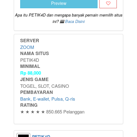
Preview
Apa itu PETIK4D dan mengapa banyak pemain memilih situs
ini? 🎰
Baca Disini
SERVER
ZOOM
NAMA SITUS
PETIK4D
MINIMAL
Rp
88,000
JENIS GAME
TOGEL, SLOT, CASINO
PEMBAYARAN
Bank, E-wallet, Pulsa, Q-ris
RATING
★ ★ ★ ★ ★ 850.665 Pelanggan
PETIK4D