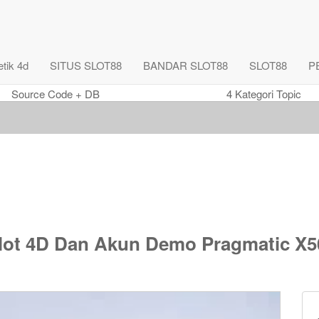
 Kombinasi Slot 4D Dan Akun Demo Pragmatic X5000 P
Products
504
Topic
51,905
etik 4d
SITUS SLOT88
BANDAR SLOT88
SLOT88
P
Source Code + DB
4 Kategori Topic
lot 4D Dan Akun Demo Pragmatic X5