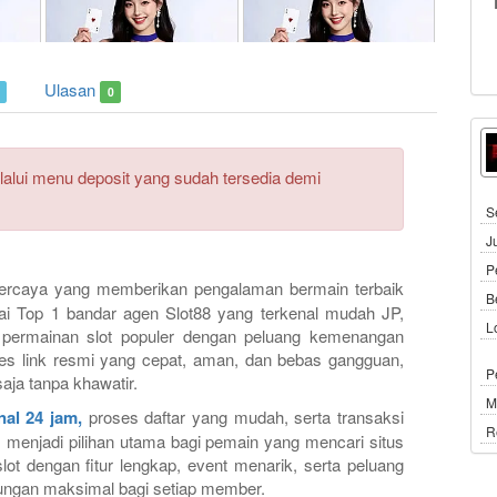
Ulasan
0
0
lalui menu deposit yang sudah tersedia demi
S
J
P
erpercaya yang memberikan pengalaman bermain terbaik
B
gai Top 1 bandar agen Slot88 yang terkenal mudah JP,
L
n permainan slot populer dengan peluang kemenangan
es link resmi yang cepat, aman, dan bebas gangguan,
P
ja tanpa khawatir.
M
al 24 jam,
proses daftar yang mudah, serta transaksi
R
 menjadi pilihan utama bagi pemain yang mencari situs
lot dengan fitur lengkap, event menarik, serta peluang
ungan maksimal bagi setiap member.